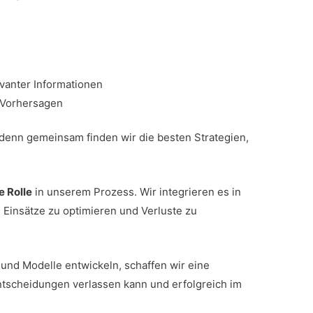
vanter Informationen
r Vorhersagen
 denn gemeinsam finden wir die besten Strategien,
e Rolle
in unserem Prozess. Wir integrieren es in
Einsätze zu optimieren und Verluste zu
 und Modelle entwickeln, schaffen wir eine
Entscheidungen verlassen kann und erfolgreich im