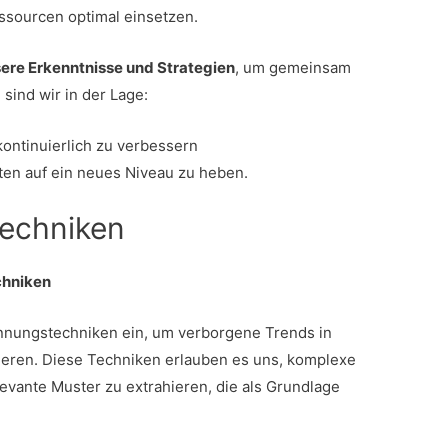
ssourcen optimal einsetzen.
sere Erkenntnisse und Strategien
, um gemeinsam
 sind wir in der Lage:
ontinuierlich zu verbessern
ten auf ein neues Niveau zu heben.
echniken
chniken
ennungstechniken ein, um verborgene Trends in
izieren. Diese Techniken erlauben es uns, komplexe
evante Muster zu extrahieren, die als Grundlage