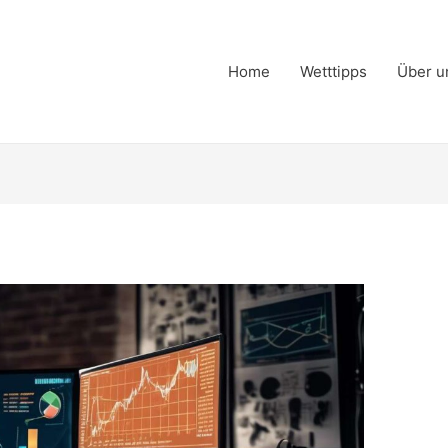
Home
Wetttipps
Über u