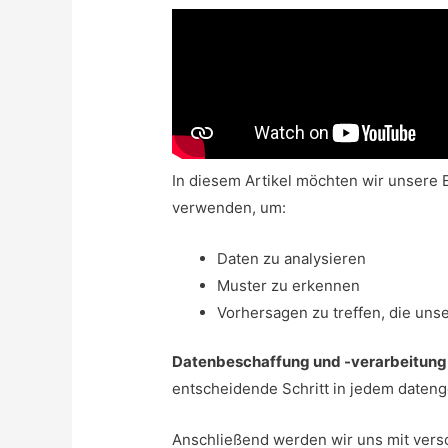
In diesem Artikel möchten wir unsere 
verwenden, um:
Daten zu analysieren
Muster zu erkennen
Vorhersagen zu treffen, die un
Datenbeschaffung und -verarbeitung
entscheidende Schritt in jedem dateng
Anschließend werden wir uns mit ver