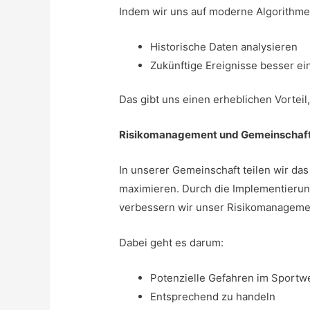
Indem wir uns auf moderne Algorithme
Historische Daten analysieren
Zukünftige Ereignisse besser ei
Das gibt uns einen erheblichen Vortei
Risikomanagement und Gemeinschaf
In unserer Gemeinschaft teilen wir das
maximieren. Durch die Implementieru
verbessern wir unser Risikomanagemen
Dabei geht es darum:
Potenzielle Gefahren im Sportwe
Entsprechend zu handeln