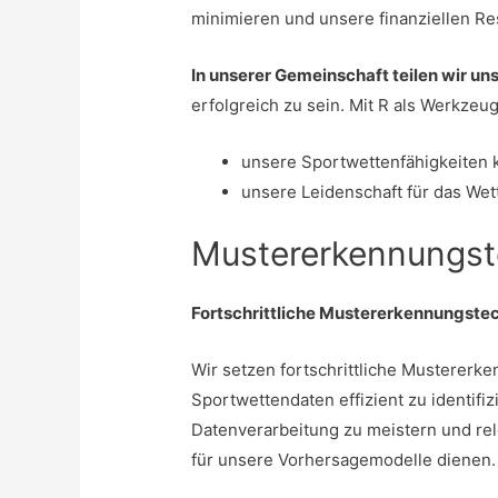
minimieren und unsere finanziellen Re
In unserer Gemeinschaft teilen wir un
erfolgreich zu sein. Mit R als Werkzeug
unsere Sportwettenfähigkeiten k
unsere Leidenschaft für das Wet
Mustererkennungst
Fortschrittliche Mustererkennungste
Wir setzen fortschrittliche Mustererk
Sportwettendaten effizient zu identif
Datenverarbeitung zu meistern und rel
für unsere Vorhersagemodelle dienen.