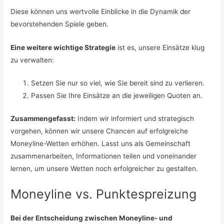
Diese können uns wertvolle Einblicke in die Dynamik der
bevorstehenden Spiele geben.
Eine weitere wichtige Strategie
ist es, unsere Einsätze klug
zu verwalten:
Setzen Sie nur so viel, wie Sie bereit sind zu verlieren.
Passen Sie Ihre Einsätze an die jeweiligen Quoten an.
Zusammengefasst:
Indem wir informiert und strategisch
vorgehen, können wir unsere Chancen auf erfolgreiche
Moneyline-Wetten erhöhen. Lasst uns als Gemeinschaft
zusammenarbeiten, Informationen teilen und voneinander
lernen, um unsere Wetten noch erfolgreicher zu gestalten.
Moneyline vs. Punktespreizung
Bei der Entscheidung zwischen Moneyline- und