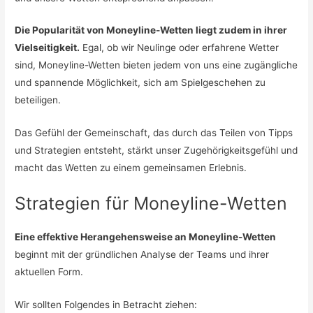
Die Popularität von Moneyline-Wetten liegt zudem in ihrer
Vielseitigkeit.
Egal, ob wir Neulinge oder erfahrene Wetter
sind, Moneyline-Wetten bieten jedem von uns eine zugängliche
und spannende Möglichkeit, sich am Spielgeschehen zu
beteiligen.
Das Gefühl der Gemeinschaft, das durch das Teilen von Tipps
und Strategien entsteht, stärkt unser Zugehörigkeitsgefühl und
macht das Wetten zu einem gemeinsamen Erlebnis.
Strategien für Moneyline-Wetten
Eine effektive Herangehensweise an Moneyline-Wetten
beginnt mit der gründlichen Analyse der Teams und ihrer
aktuellen Form.
Wir sollten Folgendes in Betracht ziehen: