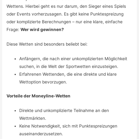
Wettens. Hierbei geht es nur darum, den Sieger eines Spiels
oder Events vorherzusagen. Es gibt keine Punktespreizung
oder komplizierte Berechnungen – nur eine klare, einfache
Frage:
Wer wird gewinnen?
Diese Wetten sind besonders beliebt bei:
Anfängern, die nach einer unkomplizierten Möglichkeit
suchen, in die Welt der Sportwetten einzusteigen.
Erfahrenen Wettenden, die eine direkte und klare
Wettoption bevorzugen.
Vorteile der Moneyline-Wetten
Direkte und unkomplizierte Teilnahme an den
Wettmärkten.
Keine Notwendigkeit, sich mit Punktespreizungen
auseinanderzusetzen.