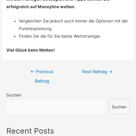
erfolgreich auf Moneyline wetten.
Vergleichen Sie jedoch auch immer die Optionen mit der
Punktespreizung.
Finden Sie die für Sie beste Wettstrategie.
Viel Glück beim Wetten!
Beitrags-
←
Previous
Next Beitrag
→
Navigation
Beitrag
Suchen
Suchen
Recent Posts