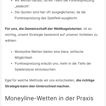
Wir wetten darauf, ob ein Team die Punktespreizung
„abdeckt“.
Die Quoten sind hier oft ausgeglichener, da die
Punktespreizung das Spielfeld ausgleicht.
Für uns, die Gemeinschaft der Wettbegeisterten
, ist es
wichtig, unsere Strategie basierend auf unseren Vorlieben zu
wählen:
Moneyline-Wetten bieten eine klare, einfache
Möglichkeit.
Punktespreizung erlaubt uns, mehr in die Tiefe der
Spielanalyse einzutauchen.
Egal für welche Methode wir uns entscheiden,
die richtige
Strategie kann den Unterschied machen
.
Moneyline-Wetten in der Praxis