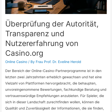
Überprüfung der Autorität,
Transparenz und
Nutzererfahrung von
Casino.org
Online Casino
/ By
Frau Prof. Dr. Eveline Herold
Der Bereich der Online-Casino-Partnerprogramme ist in den
letzten zwei Jahrzehnten erheblich gewachsen und hat eine
Vielzahl von Plattformen hervorgebracht, die behaupten,
unvoreingenommene Bewertungen, fachkundige Beratung und
vertrauenswürdige Empfehlungen anzubieten. Für Spieler, die
sich in dieser Landschaft zurechtfinden wollen, können die
Qualität und Zuverlässigkeit der Informationen, die sie finden,