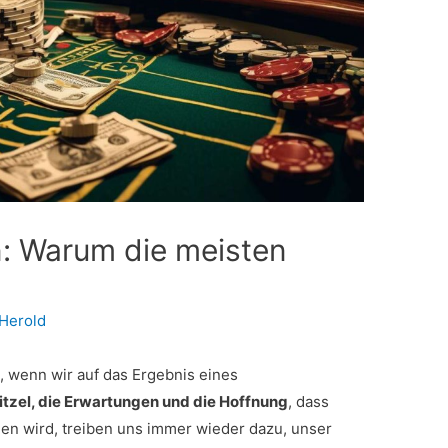
en: Warum die meisten
 Herold
, wenn wir auf das Ergebnis eines
tzel, die Erwartungen und die Hoffnung
, dass
en wird, treiben uns immer wieder dazu, unser