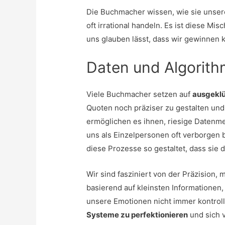
Die Buchmacher wissen, wie sie unser
oft irrational handeln. Es ist diese M
uns glauben lässt, dass wir gewinnen 
Daten und Algorit
Viele Buchmacher setzen auf
ausgeklü
Quoten noch präziser zu gestalten und
ermöglichen es ihnen, riesige Datenm
uns als Einzelpersonen oft verborgen
diese Prozesse so gestaltet, dass sie
Wir sind fasziniert von der Präzision,
basierend auf kleinsten Informationen,
unsere Emotionen nicht immer kontrol
Systeme zu perfektionieren
und sich 