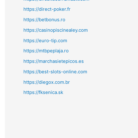
https://direct-poker.fr
https://betbonus.ro
https://casinopiscinealey.com
https://euro-tip.com
https://mtbpeplaja.ro
https://marchasietepicos.es
https://best-slots-online.com
https://diegox.com.br
https://fksenica.sk