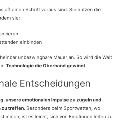
 oft einen Schritt voraus sind. Sie nutzen die
ndem sie:
ancieren
ettenden einbinden
cheinbar unbezwingbare Mauer an. So wird die Welt
dem
Technologie die Oberhand gewinnt
.
onale Entscheidungen
ng, unsere emotionalen Impulse zu zügeln und
zu treffen.
Besonders beim Sportwetten, wo
immen, ist es leicht, sich von Emotionen leiten zu