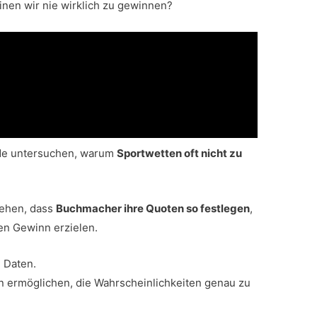
nen wir nie wirklich zu gewinnen?
nde untersuchen, warum
Sportwetten oft nicht zu
tehen, dass
Buchmacher ihre Quoten so festlegen
,
en Gewinn erzielen.
n Daten.
n ermöglichen, die Wahrscheinlichkeiten genau zu