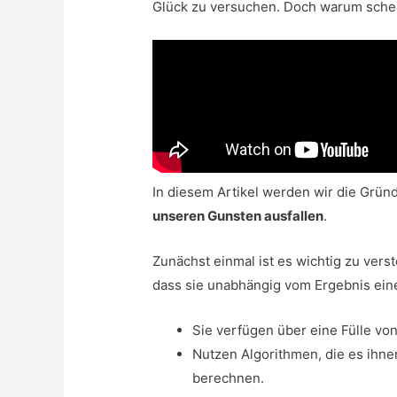
Glück zu versuchen. Doch warum schei
In diesem Artikel werden wir die Grü
unseren Gunsten ausfallen
.
Zunächst einmal ist es wichtig zu vers
dass sie unabhängig vom Ergebnis ein
Sie verfügen über eine Fülle vo
Nutzen Algorithmen, die es ihne
berechnen.