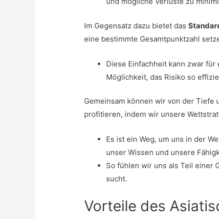
und mögliche Verluste zu minimi
Im Gegensatz dazu bietet das
Standar
eine bestimmte Gesamtpunktzahl setz
Diese Einfachheit kann zwar für 
Möglichkeit, das Risiko so effizi
Gemeinsam können wir von der Tiefe u
profitieren, indem wir unsere Wettstrat
Es ist ein Weg, um uns in der We
unser Wissen und unsere Fähigk
So fühlen wir uns als Teil einer
sucht.
Vorteile des Asiatis