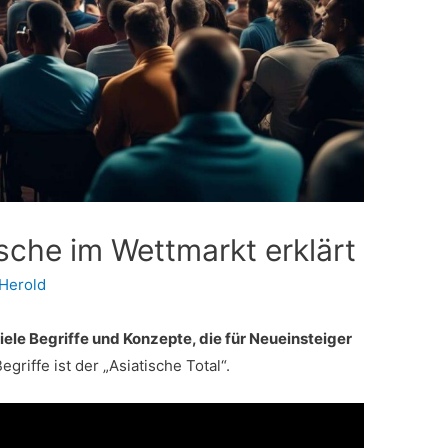
ische im Wettmarkt erklärt
 Herold
iele Begriffe und Konzepte, die für Neueinsteiger
egriffe ist der „Asiatische Total“.