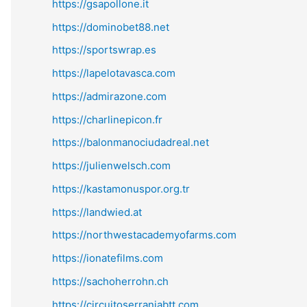
https://gsapollone.it
https://dominobet88.net
https://sportswrap.es
https://lapelotavasca.com
https://admirazone.com
https://charlinepicon.fr
https://balonmanociudadreal.net
https://julienwelsch.com
https://kastamonuspor.org.tr
https://landwied.at
https://northwestacademyofarms.com
https://ionatefilms.com
https://sachoherrohn.ch
https://circuitoserraniabtt.com