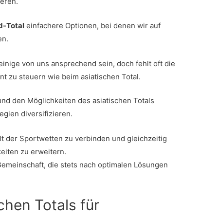
eren.
d-Total
einfachere Optionen, bei denen wir auf
en.
einige von uns ansprechend sein, doch fehlt oft die
ent zu steuern wie beim asiatischen Total.
nd den Möglichkeiten des asiatischen Totals
egien diversifizieren.
lt der Sportwetten zu verbinden und gleichzeitig
eiten zu erweitern.
 Gemeinschaft, die stets nach optimalen Lösungen
chen Totals für