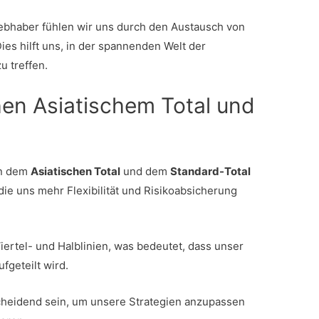
iebhaber fühlen wir uns durch den Austausch von
ies hilft uns, in der spannenden Welt der
 treffen.
en Asiatischem Total und
en dem
Asiatischen Total
und dem
Standard-Total
 die uns mehr Flexibilität und Risikoabsicherung
Viertel- und Halblinien, was bedeutet, dass unser
fgeteilt wird.
cheidend sein, um unsere Strategien anzupassen