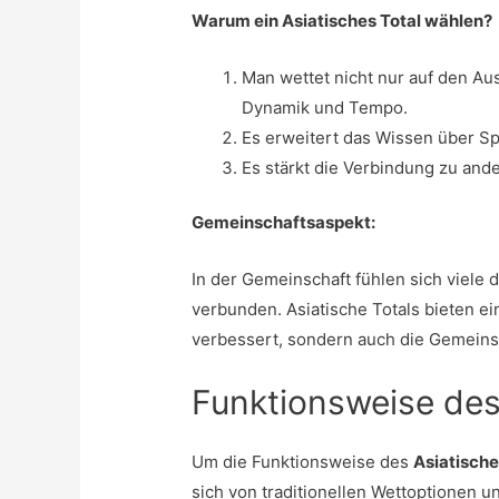
Warum ein Asiatisches Total wählen?
Man wettet nicht nur auf den Au
Dynamik und Tempo.
Es erweitert das Wissen über S
Es stärkt die Verbindung zu and
Gemeinschaftsaspekt:
In der Gemeinschaft fühlen sich viele
verbunden. Asiatische Totals bieten ein
verbessert, sondern auch die Gemeinsc
Funktionsweise des
Um die Funktionsweise des
Asiatische
sich von traditionellen Wettoptionen u