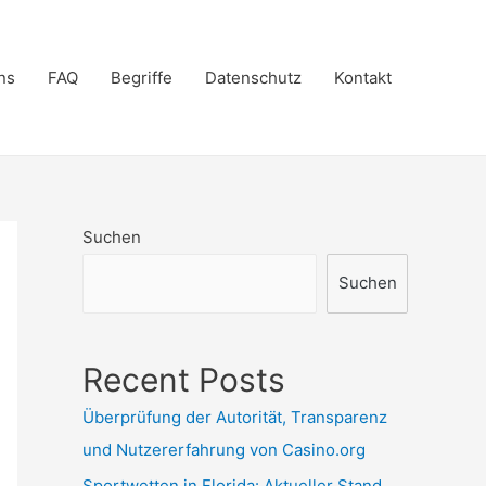
ns
FAQ
Begriffe
Datenschutz
Kontakt
Suchen
Suchen
Recent Posts
Überprüfung der Autorität, Transparenz
und Nutzererfahrung von Casino.org
Sportwetten in Florida: Aktueller Stand