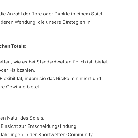
die Anzahl der Tore oder Punkte in einem Spiel
nderen Wendung, die unsere Strategien in
chen Totals:
tten, wie es bei Standardwetten üblich ist, bietet
 oder Halbzahlen.
lexibilität, indem sie das Risiko minimiert und
ere Gewinne bietet.
en Natur des Spiels.
 Einsicht zur Entscheidungsfindung.
rfahrungen in der Sportwetten-Community.