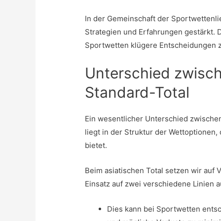
In der Gemeinschaft der Sportwettenl
Strategien und Erfahrungen gestärkt. D
Sportwetten klügere Entscheidungen zu
Unterschied zwisch
Standard-Total
Ein wesentlicher Unterschied zwisch
liegt in der Struktur der Wettoptionen,
bietet.
Beim asiatischen Total setzen wir auf 
Einsatz auf zwei verschiedene Linien au
Dies kann bei Sportwetten ents