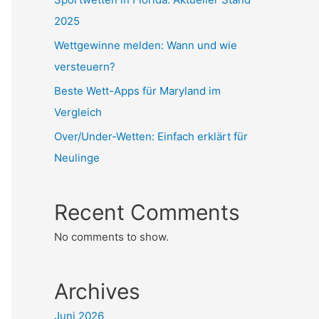
2025
Wettgewinne melden: Wann und wie
versteuern?
Beste Wett-Apps für Maryland im
Vergleich
Over/Under-Wetten: Einfach erklärt für
Neulinge
Recent Comments
No comments to show.
Archives
Juni 2026