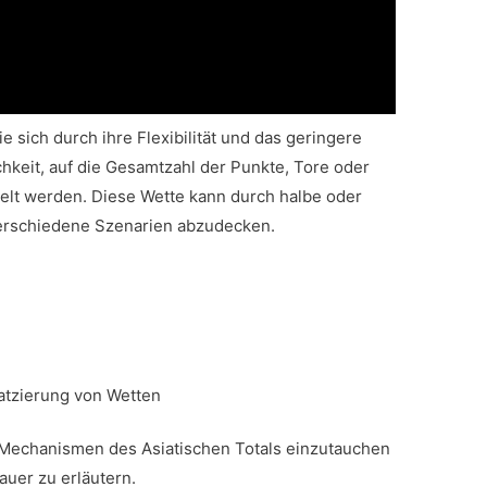
ie sich durch ihre Flexibilität und das geringere
ichkeit, auf die Gesamtzahl der Punkte, Tore oder
ielt werden. Diese Wette kann durch halbe oder
verschiedene Szenarien abzudecken.
latzierung von Wetten
ie Mechanismen des Asiatischen Totals einzutauchen
auer zu erläutern.