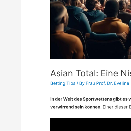
Asian Total: Eine N
Betting Tips
/ By
Frau Prof. Dr. Eveline
In der Welt des Sportwettens gibt es v
verwirrend sein können.
Einer dieser B