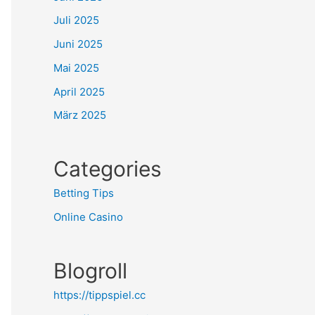
Juli 2025
Juni 2025
Mai 2025
April 2025
März 2025
Categories
Betting Tips
Online Casino
Blogroll
https://tippspiel.cc