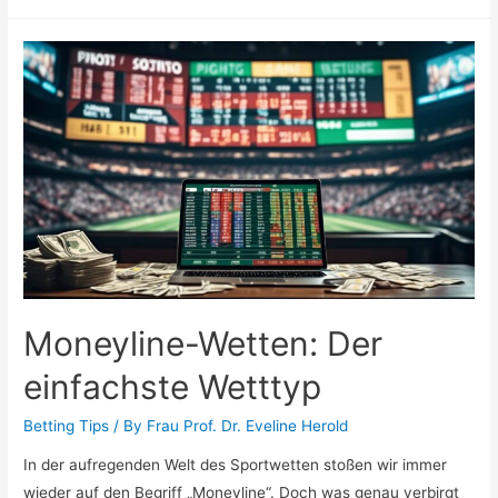
500
im
Wettjargon:
Herkunft
und
Bedeutung
Moneyline-Wetten: Der
einfachste Wetttyp
Betting Tips
/ By
Frau Prof. Dr. Eveline Herold
In der aufregenden Welt des Sportwetten stoßen wir immer
wieder auf den Begriff „Moneyline“. Doch was genau verbirgt