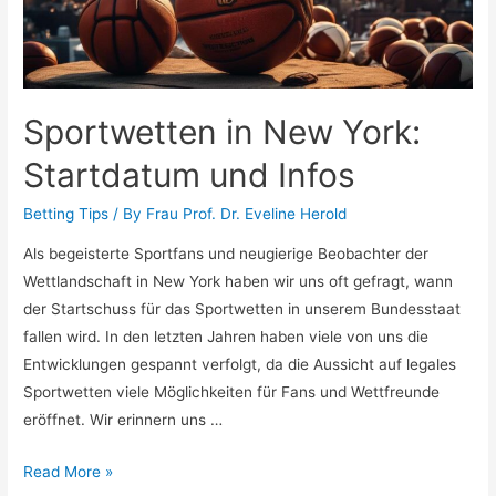
Sportwetten in New York:
Startdatum und Infos
Betting Tips
/ By
Frau Prof. Dr. Eveline Herold
Als begeisterte Sportfans und neugierige Beobachter der
Wettlandschaft in New York haben wir uns oft gefragt, wann
der Startschuss für das Sportwetten in unserem Bundesstaat
fallen wird. In den letzten Jahren haben viele von uns die
Entwicklungen gespannt verfolgt, da die Aussicht auf legales
Sportwetten viele Möglichkeiten für Fans und Wettfreunde
eröffnet. Wir erinnern uns …
Sportwetten
Read More »