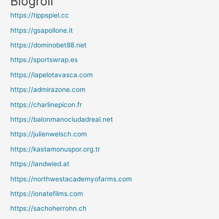
Blogroll
https://tippspiel.cc
https://gsapollone.it
https://dominobet88.net
https://sportswrap.es
https://lapelotavasca.com
https://admirazone.com
https://charlinepicon.fr
https://balonmanociudadreal.net
https://julienwelsch.com
https://kastamonuspor.org.tr
https://landwied.at
https://northwestacademyofarms.com
https://ionatefilms.com
https://sachoherrohn.ch