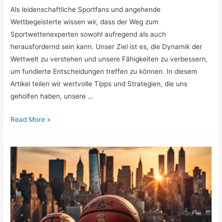
Als leidenschaftliche Sportfans und angehende
Wettbegeisterte wissen wir, dass der Weg zum
Sportwettenexperten sowohl aufregend als auch
herausfordernd sein kann. Unser Ziel ist es, die Dynamik der
Wettwelt zu verstehen und unsere Fähigkeiten zu verbessern,
um fundierte Entscheidungen treffen zu können. In diesem
Artikel teilen wir wertvolle Tipps und Strategien, die uns
geholfen haben, unsere …
Vom
Read More »
Anfänger
zum
Profi:
Wettwissen
aufbauen