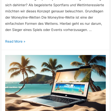
sich dahinter? Als begeisterte Sportfans und Wettinteressierte
möchten wir dieses Konzept genauer beleuchten. Grundlagen
der Moneyline-Wetten Die Moneyline-Wette ist eine der
einfachsten Formen des Wettens. Hierbei geht es nur darum,
den Sieger eines Spiels oder Events vorherzusagen. …
Moneyline-
Read More »
Wetten:
Der
einfachste
Wetttyp