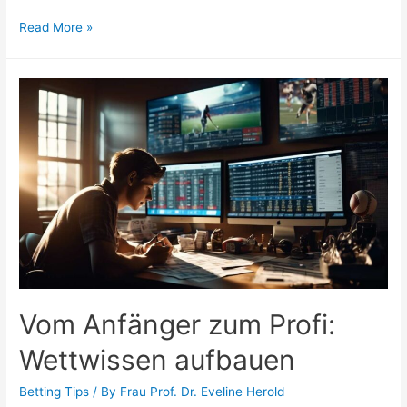
Wettmodelle
Read More »
mit
R:
Ein
Data-
Science-
Ansatz
Vom Anfänger zum Profi:
Wettwissen aufbauen
Betting Tips
/ By
Frau Prof. Dr. Eveline Herold