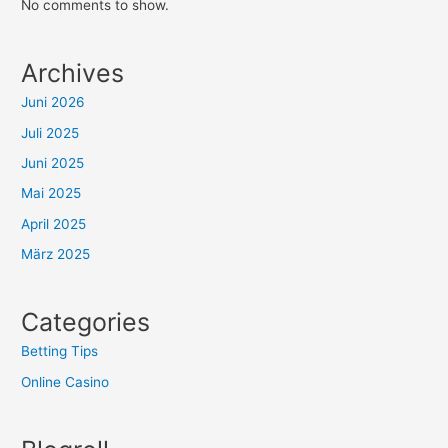
No comments to show.
Archives
Juni 2026
Juli 2025
Juni 2025
Mai 2025
April 2025
März 2025
Categories
Betting Tips
Online Casino