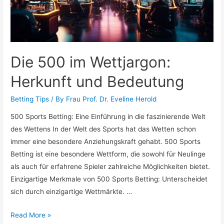
Die 500 im Wettjargon:
Herkunft und Bedeutung
Betting Tips
/ By
Frau Prof. Dr. Eveline Herold
500 Sports Betting: Eine Einführung in die faszinierende Welt
des Wettens In der Welt des Sports hat das Wetten schon
immer eine besondere Anziehungskraft gehabt. 500 Sports
Betting ist eine besondere Wettform, die sowohl für Neulinge
als auch für erfahrene Spieler zahlreiche Möglichkeiten bietet.
Einzigartige Merkmale von 500 Sports Betting: Unterscheidet
sich durch einzigartige Wettmärkte. …
Die
Read More »