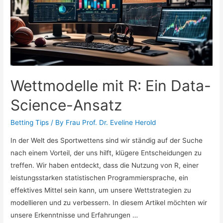
Wettmodelle mit R: Ein Data-
Science-Ansatz
Betting Tips
/ By
Frau Prof. Dr. Eveline Herold
In der Welt des Sportwettens sind wir ständig auf der Suche
nach einem Vorteil, der uns hilft, klügere Entscheidungen zu
treffen. Wir haben entdeckt, dass die Nutzung von R, einer
leistungsstarken statistischen Programmiersprache, ein
effektives Mittel sein kann, um unsere Wettstrategien zu
modellieren und zu verbessern. In diesem Artikel möchten wir
unsere Erkenntnisse und Erfahrungen …