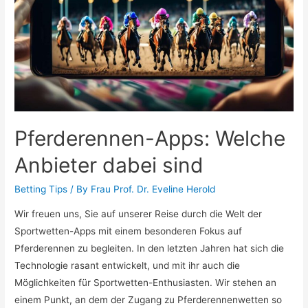
erklärt
Pferderennen-Apps: Welche
Anbieter dabei sind
Betting Tips
/ By
Frau Prof. Dr. Eveline Herold
Wir freuen uns, Sie auf unserer Reise durch die Welt der
Sportwetten-Apps mit einem besonderen Fokus auf
Pferderennen zu begleiten. In den letzten Jahren hat sich die
Technologie rasant entwickelt, und mit ihr auch die
Möglichkeiten für Sportwetten-Enthusiasten. Wir stehen an
einem Punkt, an dem der Zugang zu Pferderennenwetten so